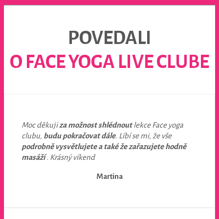
POVEDALI
O FACE YOGA LIVE CLUBE
Moc děkuji
za možnost shlédnout
lekce Face yoga
clubu,
budu pokračovat dále
. Líbí se mi, že vše
podrobně vysvětlujete a také že zařazujete hodně
masáží
. Krásný víkend
Martina