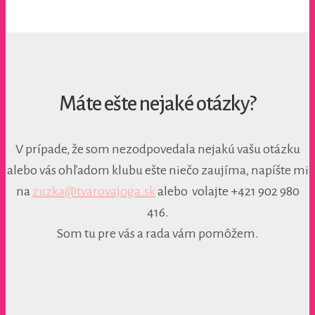
Máte ešte nejaké otázky?
V prípade, že som nezodpovedala nejakú vašu otázku
alebo vás ohľadom klubu ešte niečo zaujíma, napíšte mi
na
zuzka@tvarovajoga.sk
alebo volajte +421 902 980
416.
Som tu pre vás a rada vám pomôžem.