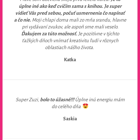
úplne iné ako keď cvičím sama s knihou. Je super
vidieť Vás pred sebou,
počuť usmernenia čo napínať
a čo nie.
Moji chlapi doma mali zo mňa srandu, hlavne
pri vydávaní zvukov, ale aspoň sme mali veselo.
Ďakujem za túto možnosť.
Je pozitívne v týchto
ťažkých dňoch vnímať kreativitu ľudí v rôznych
oblastiach nášho života.
Katka
Super Zuzi,
bolo to úžasné!!!
Úplne inú energiu mám
do celého dňa
Saskia