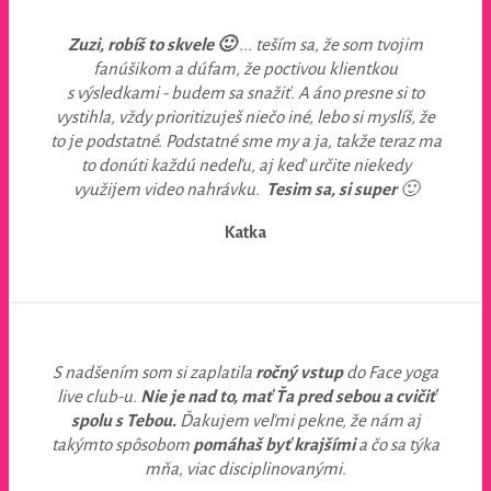
Zuzi, robíš to skvele 🙂
... teším sa, že som tvojim
fanúšikom a dúfam, že poctivou klientkou
s výsledkami - budem sa snažiť. A áno presne si to
vystihla, vždy prioritizuješ niečo iné, lebo si myslíš, že
to je podstatné. Podstatné sme my a ja, takže teraz ma
to donúti každú nedeľu, aj keď určite niekedy
využijem video nahrávku.
Tesim sa, si super
🙂
Katka
S nadšením som si zaplatila
ročný vstup
do Face yoga
live club-u.
Nie je nad to, mať Ťa pred sebou a cvičiť
spolu s Tebou.
Ďakujem veľmi pekne, že nám aj
takýmto spôsobom
pomáhaš byť krajšími
a čo sa týka
mňa, viac disciplinovanými.