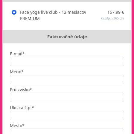
Face yoga live club - 12 mesiacov
157,99 €
PREMIUM
každých 365 dní
Fakturačné údaje
E-mail*
Meno*
Priezvisko*
Ulica a č.p.*
Mesto*