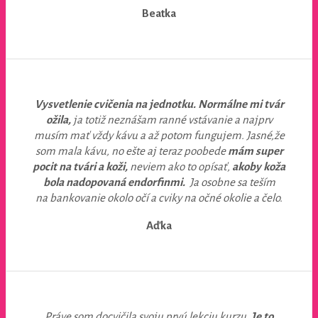
Beatka
Vysvetlenie cvičenia na jednotku.
Normálne mi tvár
ožila,
ja totiž neznášam ranné vstávanie a najprv
musím mať vždy kávu a až potom fungujem. Jasné,že
som mala kávu, no ešte aj teraz poobede
mám super
pocit na tvári a koži,
neviem ako to opísať,
akoby koža
bola nadopovaná endorfinmi.
Ja osobne sa teším
na bankovanie okolo očí a cviky na očné okolie a čelo.
Aďka
Práve som docvičila svoju prvú lekciu kurzu.
Je to