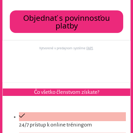
Objednať s povinnosťou
platby
Vytvorené v predajnom systéme
FAPI
.
Čo všetko členstvom získate?
24/7 prístup k online tréningom