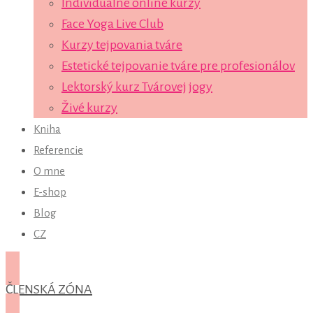
Individuálne online kurzy
Face Yoga Live Club
Kurzy tejpovania tváre
Estetické tejpovanie tváre pre profesionálov
Lektorský kurz Tvárovej jogy
Živé kurzy
Kniha
Referencie
O mne
E-shop
Blog
CZ
ČLENSKÁ ZÓNA