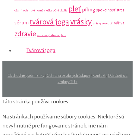
pleť
píling
spokojnosť
stres
očami
ovisnuté horné viečka
očné okolie
vrásky
tvárová joga
sérum
výživa
vrásky okolo očí
zdravie
čistenie
čistenie pleti
Tvárová joga
Obchodné podmienky
/
Ochrana osobných údajov
/
Kontakt
/
Odstúpiť od
zmluvy TU »
Táto stránka používa cookies
Na stránkach používame súbory cookies. Niektoré sú
nevyhnutné pre fungovanie stránok, iné nám
umožňujú poskytnúť vám lepšiu skúsenosť pri návšteve