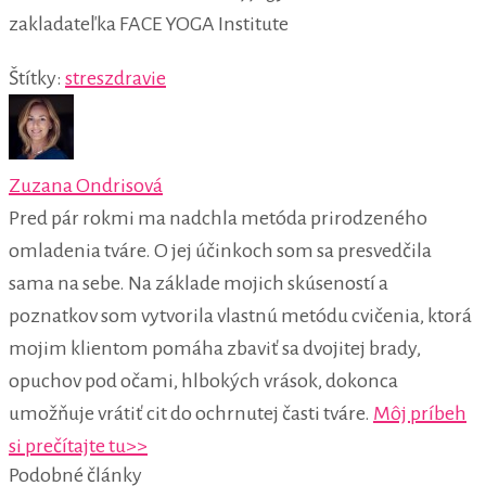
zakladateľka FACE YOGA Institute
Štítky:
stres
zdravie
Zuzana Ondrisová
Pred pár rokmi ma nadchla metóda prirodzeného
omladenia tváre. O jej účinkoch som sa presvedčila
sama na sebe. Na základe mojich skúseností a
poznatkov som vytvorila vlastnú metódu cvičenia, ktorá
mojim klientom pomáha zbaviť sa dvojitej brady,
opuchov pod očami, hlbokých vrások, dokonca
umožňuje vrátiť cit do ochrnutej časti tváre.
Môj príbeh
si prečítajte tu>>
Podobné články