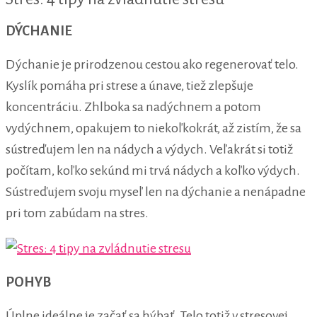
DÝCHANIE
Dýchanie je prirodzenou cestou ako regenerovať telo.
Kyslík pomáha pri strese a únave, tiež zlepšuje
koncentráciu. Zhlboka sa nadýchnem a potom
vydýchnem, opakujem to niekoľkokrát, až zistím, že sa
sústreďujem len na nádych a výdych. Veľakrát si totiž
počítam, koľko sekúnd mi trvá nádych a koľko výdych.
Sústreďujem svoju myseľ len na dýchanie a nenápadne
pri tom zabúdam na stres.
POHYB
Úplne ideálne je začať sa hýbať. Telo totiž v stresovej