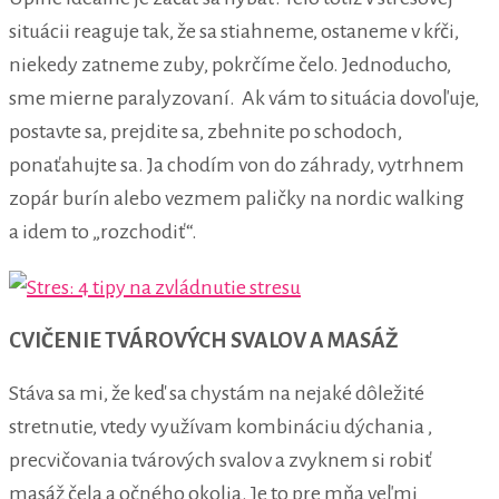
situácii reaguje tak, že sa stiahneme, ostaneme v kŕči,
niekedy zatneme zuby, pokrčíme čelo. Jednoducho,
sme mierne paralyzovaní. Ak vám to situácia dovoľuje,
postavte sa, prejdite sa, zbehnite po schodoch,
ponaťahujte sa. Ja chodím von do záhrady, vytrhnem
zopár burín alebo vezmem paličky na nordic walking
a idem to „rozchodiť“.
CVIČENIE TVÁROVÝCH SVALOV A MASÁŽ
Stáva sa mi, že keď sa chystám na nejaké dôležité
stretnutie, vtedy využívam kombináciu dýchania ,
precvičovania tvárových svalov a zvyknem si robiť
masáž čela a očného okolia. Je to pre mňa veľmi