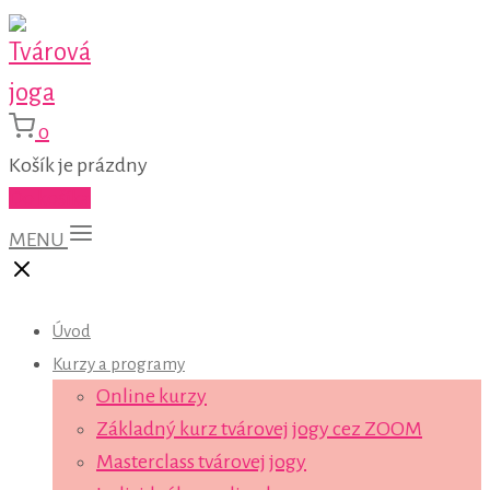
0
Košík je prázdny
Do košíka
MENU
Úvod
Kurzy a programy
Online kurzy
Základný kurz tvárovej jogy cez ZOOM
Masterclass tvárovej jogy