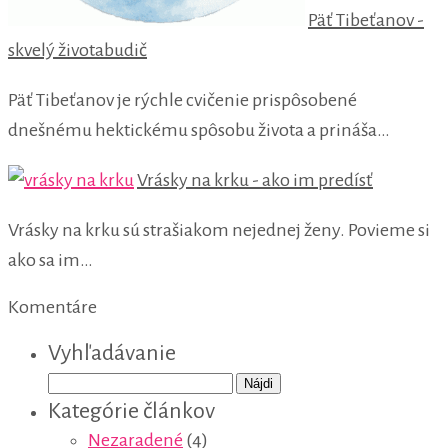
Päť Tibeťanov -
skvelý životabudič
Päť Tibeťanov je rýchle cvičenie prispôsobené
dnešnému hektickému spôsobu života a prináša…
Vrásky na krku - ako im predísť
Vrásky na krku sú strašiakom nejednej ženy. Povieme si
ako sa im…
Komentáre
Vyhľadávanie
Hľadať:
Kategórie článkov
Nezaradené
(4)