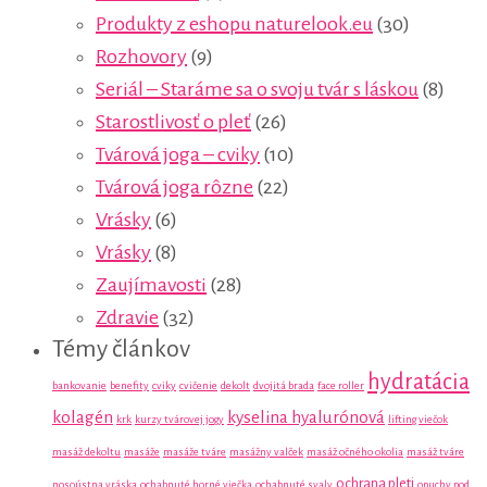
Produkty z eshopu naturelook.eu
(30)
Rozhovory
(9)
Seriál – Staráme sa o svoju tvár s láskou
(8)
Starostlivosť o pleť
(26)
Tvárová joga – cviky
(10)
Tvárová joga rôzne
(22)
Vrásky
(6)
Vrásky
(8)
Zaujímavosti
(28)
Zdravie
(32)
Témy článkov
hydratácia
bankovanie
benefity
cviky
cvičenie
dekolt
dvojitá brada
face roller
kolagén
kyselina hyalurónová
krk
kurzy tvárovej jogy
lifting viečok
masáž dekoltu
masáže
masáže tváre
masážny valček
masáž očného okolia
masáž tváre
ochrana pleti
nosoústna vráska
ochabnuté horné viečka
ochabnuté svaly
opuchy pod