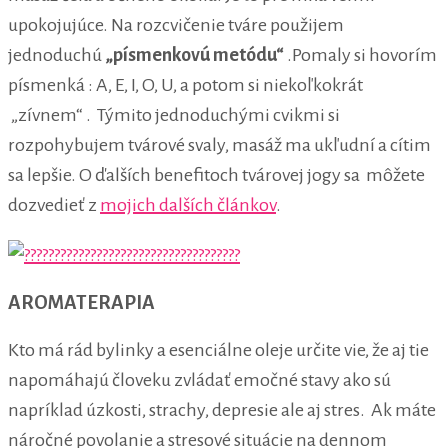
upokojujúce. Na rozcvičenie tváre použijem
jednoduchú
„písmenkovú metódu“
.Pomaly si hovorím
písmenká : A, E, I, O, U, a potom si niekoľkokrát
„zívnem“ . Týmito jednoduchými cvikmi si
rozpohybujem tvárové svaly, masáž ma ukľudní a cítim
sa lepšie. O ďalších benefitoch tvárovej jogy sa môžete
dozvedieť z
mojich dalších článkov
.
AROMATERAPIA
Kto má rád bylinky a esenciálne oleje určite vie, že aj tie
napomáhajú človeku zvládať emočné stavy ako sú
napríklad úzkosti, strachy, depresie ale aj stres. Ak máte
náročné povolanie a stresové situácie na dennom