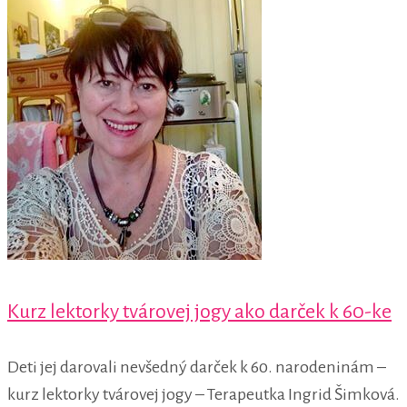
Kurz lektorky tvárovej jogy ako darček k 60-ke
Deti jej darovali nevšedný darček k 60. narodeninám –
kurz lektorky tvárovej jogy – Terapeutka Ingrid Šimková.