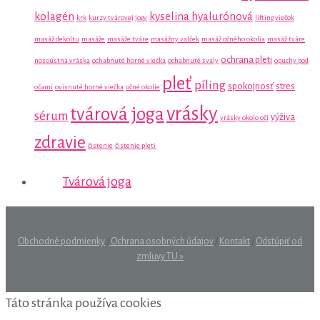
kolagén
kyselina hyalurónová
krk
kurzy tvárovej jogy
lifting viečok
masáž dekoltu
masáže
masáže tváre
masážny valček
masáž očného okolia
masáž tváre
ochrana pleti
nosoústna vráska
ochabnuté horné viečka
ochabnuté svaly
opuchy pod
pleť
píling
spokojnosť
stres
očami
ovisnuté horné viečka
očné okolie
vrásky
tvárová joga
sérum
výživa
vrásky okolo očí
zdravie
čistenie
čistenie pleti
Tvárová joga
Obchodné podmienky
/
Ochrana osobných údajov
/
Kontakt
/
Odstúpiť od
zmluvy TU »
Táto stránka používa cookies