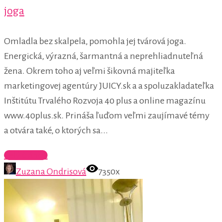
joga
Omladla bez skalpela, pomohla jej tvárová joga.
Energická, výrazná, šarmantná a neprehliadnuteľná
žena. Okrem toho aj veľmi šikovná majiteľka
marketingovej agentúry JUICY.sk a a spoluzakladateľka
Inštitútu Trvalého Rozvoja 40 plus a online magazínu
www.40plus.sk. Prináša ľuďom veľmi zaujímavé témy
a otvára také, o ktorých sa...
Celý článok
Zuzana Ondrisová
7350x