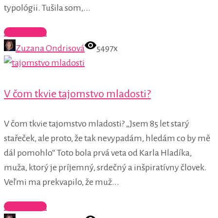
typológii. Tušila som,...
Celý článok
Zuzana Ondrisová
5497x
V čom tkvie tajomstvo mladosti?
V čom tkvie tajomstvo mladosti? „Jsem 85 let starý
stařeček, ale proto, že tak nevypadám, hledám co by mě
dál pomohlo“ Toto bola prvá veta od Karla Hladíka,
muža, ktorý je príjemný, srdečný a inšpiratívny človek.
Veľmi ma prekvapilo, že muž...
Celý článok