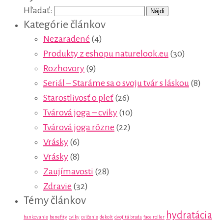
Hľadať:
Kategórie článkov
Nezaradené
(4)
Produkty z eshopu naturelook.eu
(30)
Rozhovory
(9)
Seriál – Staráme sa o svoju tvár s láskou
(8)
Starostlivosť o pleť
(26)
Tvárová joga – cviky
(10)
Tvárová joga rôzne
(22)
Vrásky
(6)
Vrásky
(8)
Zaujímavosti
(28)
Zdravie
(32)
Témy článkov
hydratácia
bankovanie
benefity
cviky
cvičenie
dekolt
dvojitá brada
face roller