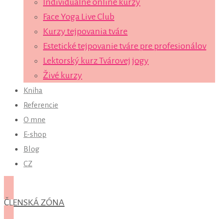
Individuálne online kurzy
Face Yoga Live Club
Kurzy tejpovania tváre
Estetické tejpovanie tváre pre profesionálov
Lektorský kurz Tvárovej jogy
Živé kurzy
Kniha
Referencie
O mne
E-shop
Blog
CZ
ČLENSKÁ ZÓNA