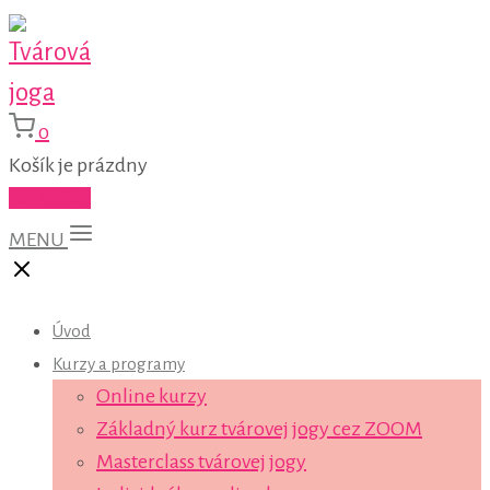
0
Košík je prázdny
Do košíka
MENU
Úvod
Kurzy a programy
Online kurzy
Základný kurz tvárovej jogy cez ZOOM
Masterclass tvárovej jogy