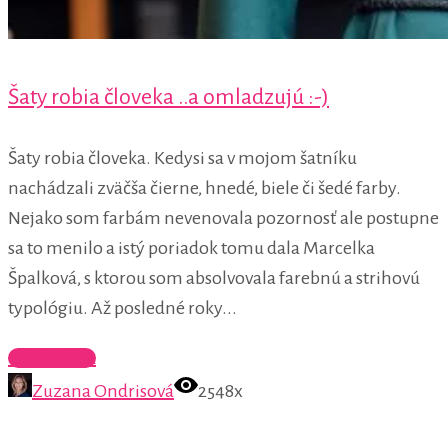
Šaty robia človeka ..a omladzujú :-)
Šaty robia človeka. Kedysi sa v mojom šatníku
nachádzali zväčša čierne, hnedé, biele či šedé farby.
Nejako som farbám nevenovala pozornosť ale postupne
sa to menilo a istý poriadok tomu dala Marcelka
Špalková, s ktorou som absolvovala farebnú a strihovú
typológiu. Až posledné roky...
Celý článok
Zuzana Ondrisová
2548x