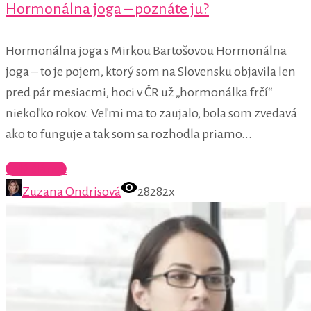
Hormonálna joga – poznáte ju?
Hormonálna joga s Mirkou Bartošovou Hormonálna
joga – to je pojem, ktorý som na Slovensku objavila len
pred pár mesiacmi, hoci v ČR už „hormonálka frčí“
niekoľko rokov. Veľmi ma to zaujalo, bola som zvedavá
ako to funguje a tak som sa rozhodla priamo...
Celý článok
Zuzana Ondrisová
28282x