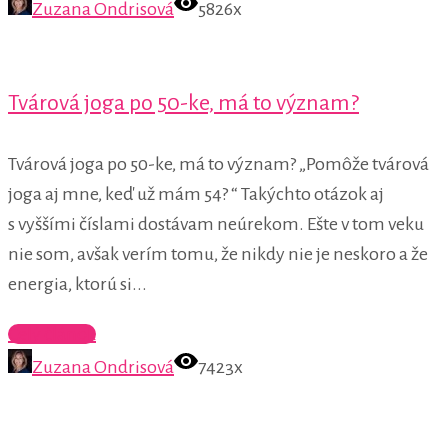
Zuzana Ondrisová
5826x
Tvárová joga po 50-ke, má to význam?
Tvárová joga po 50-ke, má to význam? „Pomôže tvárová
joga aj mne, keď už mám 54? “ Takýchto otázok aj
s vyššími číslami dostávam neúrekom. Ešte v tom veku
nie som, avšak verím tomu, že nikdy nie je neskoro a že
energia, ktorú si...
Celý článok
Zuzana Ondrisová
7423x