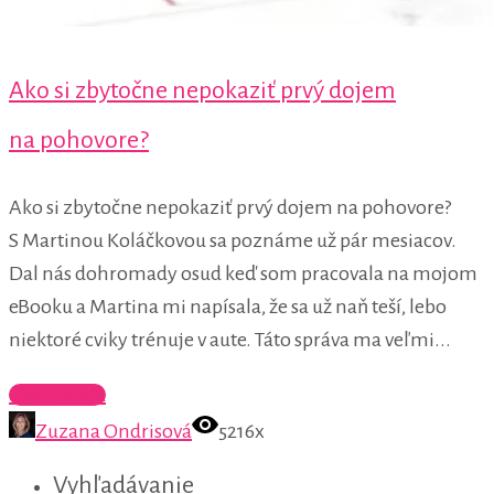
Ako si zbytočne nepokaziť prvý dojem
na pohovore?
Ako si zbytočne nepokaziť prvý dojem na pohovore?
S Martinou Koláčkovou sa poznáme už pár mesiacov.
Dal nás dohromady osud keď som pracovala na mojom
eBooku a Martina mi napísala, že sa už naň teší, lebo
niektoré cviky trénuje v aute. Táto správa ma veľmi...
Celý článok
Zuzana Ondrisová
5216x
Vyhľadávanie