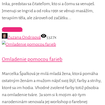
Inka, predstav sa čitateľom, kto si a čomu sa venuješ.
Jmenuji se Ingrid a od roku 1991 se věnuji masážím,
terapiím těla, ale zároveň od začátku...
Celý článok
Zuzana Ondrisová
5327x
Omladenie pomocou farieb
Marcelka Špalková je milá mladá žena, ktorá pomáha
ostatným ženám a mužom nájsť svoj štýl, farby a strihy,
ktoré sa im hodia. Vhodné zvolené farby totiž pôsobia
na omladenie tváre. Ja som si k mojim 40-tym
narodeninám venovala jej workshop o farebnej