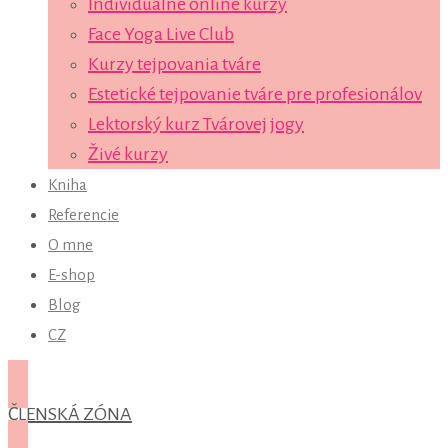
Individuálne online kurzy
Face Yoga Live Club
Kurzy tejpovania tváre
Estetické tejpovanie tváre pre profesionálov
Lektorský kurz Tvárovej jogy
Živé kurzy
Kniha
Referencie
O mne
E-shop
Blog
CZ
ČLENSKÁ ZÓNA