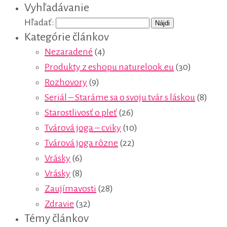
Vyhľadávanie
Hľadať:
Kategórie článkov
Nezaradené
(4)
Produkty z eshopu naturelook.eu
(30)
Rozhovory
(9)
Seriál – Staráme sa o svoju tvár s láskou
(8)
Starostlivosť o pleť
(26)
Tvárová joga – cviky
(10)
Tvárová joga rôzne
(22)
Vrásky
(6)
Vrásky
(8)
Zaujímavosti
(28)
Zdravie
(32)
Témy článkov