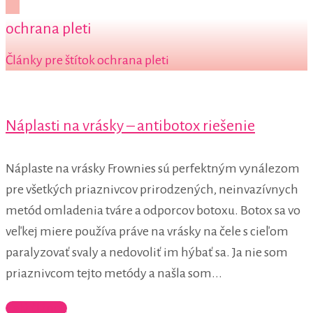
ochrana pleti
Články pre štítok ochrana pleti
Náplasti na vrásky – antibotox riešenie
Náplaste na vrásky Frownies sú perfektným vynálezom
pre všetkých priaznivcov prirodzených, neinvazívnych
metód omladenia tváre a odporcov botoxu. Botox sa vo
veľkej miere používa práve na vrásky na čele s cieľom
paralyzovať svaly a nedovoliť im hýbať sa. Ja nie som
priaznivcom tejto metódy a našla som...
Celý článok