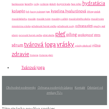
hydratácia
bankovanie
benefity
cviky
cvičenie
dekolt
dvojitá brada
face roller
kolagén
kyselina hyalurónová
krk
kurzy tvárovej jogy
lifting viečok
masáž dekoltu
masáže
masáže tváre
masážny valček
masáž očného okolia
masáž tváre
ochrana pleti
nosoústna vráska
ochabnuté horné viečka
ochabnuté svaly
opuchy pod
pleť
píling
spokojnosť
stres
očami
ovisnuté horné viečka
očné okolie
vrásky
tvárová joga
sérum
výživa
vrásky okolo očí
zdravie
čistenie
čistenie pleti
Tvárová joga
Obchodné podmienky
/
Ochrana osobných údajov
/
Kontakt
/
Odstúpiť od
zmluvy TU »
Táto stránka používa cookies