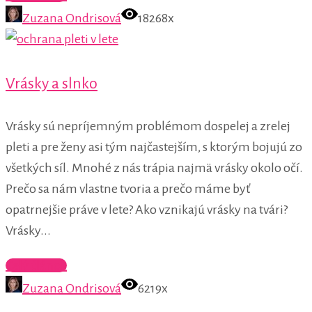
Zuzana Ondrisová
18268x
Vrásky a slnko
Vrásky sú nepríjemným problémom dospelej a zrelej
pleti a pre ženy asi tým najčastejším, s ktorým bojujú zo
všetkých síl. Mnohé z nás trápia najmä vrásky okolo očí.
Prečo sa nám vlastne tvoria a prečo máme byť
opatrnejšie práve v lete? Ako vznikajú vrásky na tvári?
Vrásky...
Celý článok
Zuzana Ondrisová
6219x