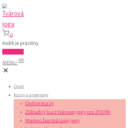
0
Košík je prázdny
Do košíka
MENU
Úvod
Kurzy a programy
Online kurzy
Základný kurz tvárovej jogy cez ZOOM
Masterclass tvárovej jogy