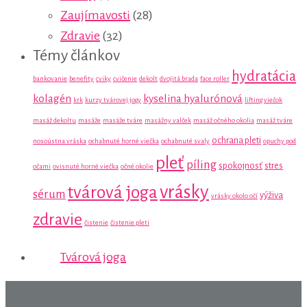
Zaujímavosti
(28)
Zdravie
(32)
Témy článkov
hydratácia
bankovanie
benefity
cviky
cvičenie
dekolt
dvojitá brada
face roller
kolagén
kyselina hyalurónová
krk
kurzy tvárovej jogy
lifting viečok
masáž dekoltu
masáže
masáže tváre
masážny valček
masáž očného okolia
masáž tváre
ochrana pleti
nosoústna vráska
ochabnuté horné viečka
ochabnuté svaly
opuchy pod
pleť
píling
spokojnosť
stres
očami
ovisnuté horné viečka
očné okolie
vrásky
tvárová joga
sérum
výživa
vrásky okolo očí
zdravie
čistenie
čistenie pleti
Tvárová joga