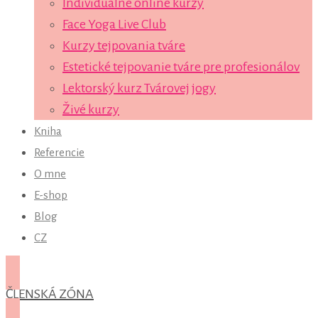
Individuálne online kurzy
Face Yoga Live Club
Kurzy tejpovania tváre
Estetické tejpovanie tváre pre profesionálov
Lektorský kurz Tvárovej jogy
Živé kurzy
Kniha
Referencie
O mne
E-shop
Blog
CZ
ČLENSKÁ ZÓNA