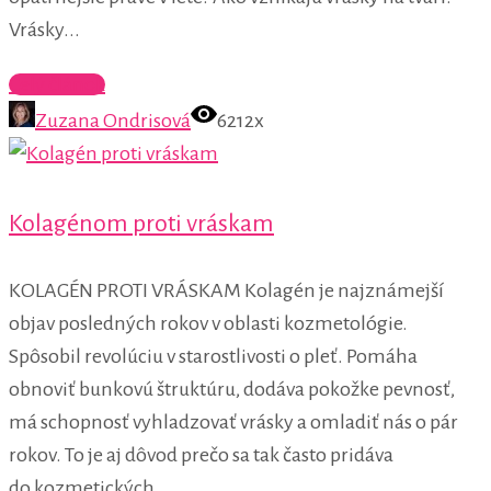
Vrásky...
Celý článok
Zuzana Ondrisová
6212x
Kolagénom proti vráskam
KOLAGÉN PROTI VRÁSKAM Kolagén je najznámejší
objav posledných rokov v oblasti kozmetológie.
Spôsobil revolúciu v starostlivosti o pleť. Pomáha
obnoviť bunkovú štruktúru, dodáva pokožke pevnosť,
má schopnosť vyhladzovať vrásky a omladiť nás o pár
rokov. To je aj dôvod prečo sa tak často pridáva
do kozmetických...