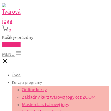
0
Košík je prázdny
Do košíka
MENU
Úvod
Kurzy a programy
Online kurzy
Základný kurz tvárovej jogy cez ZOOM
Masterclass tvárovej jogy