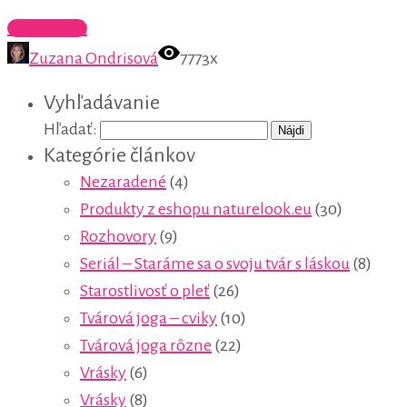
Celý článok
Zuzana Ondrisová
7773x
Vyhľadávanie
Hľadať:
Kategórie článkov
Nezaradené
(4)
Produkty z eshopu naturelook.eu
(30)
Rozhovory
(9)
Seriál – Staráme sa o svoju tvár s láskou
(8)
Starostlivosť o pleť
(26)
Tvárová joga – cviky
(10)
Tvárová joga rôzne
(22)
Vrásky
(6)
Vrásky
(8)