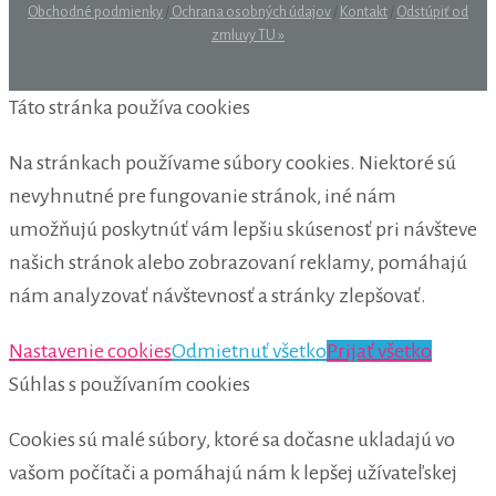
Obchodné podmienky
/
Ochrana osobných údajov
/
Kontakt
/
Odstúpiť od
zmluvy TU »
Táto stránka používa cookies
Na stránkach používame súbory cookies. Niektoré sú
nevyhnutné pre fungovanie stránok, iné nám
umožňujú poskytnúť vám lepšiu skúsenosť pri návšteve
našich stránok alebo zobrazovaní reklamy, pomáhajú
nám analyzovať návštevnosť a stránky zlepšovať.
Nastavenie cookies
Odmietnuť všetko
Prijať všetko
Súhlas s používaním cookies
Cookies sú malé súbory, ktoré sa dočasne ukladajú vo
vašom počítači a pomáhajú nám k lepšej užívateľskej