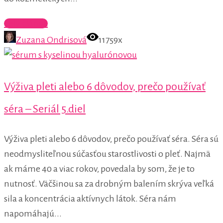
Celý článok
Zuzana Ondrisová
11759x
Výživa pleti alebo 6 dôvodov, prečo používať
séra – Seriál 5.diel
Výživa pleti alebo 6 dôvodov, prečo používať séra. Séra sú
neodmysliteľnou súčasťou starostlivosti o pleť. Najmä
ak máme 40 a viac rokov, povedala by som, že je to
nutnosť. Väčšinou sa za drobným balením skrýva veľká
sila a koncentrácia aktívnych látok. Séra nám
napomáhajú...