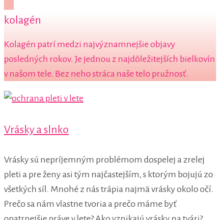
kolagén
Kolagén patrí medzi najvýznamnejšie objavy
posledných rokov. Je jednou z najdôležitejších bielkovín
v našom tele. Bez neho stráca naše telo pružnosť.
Vrásky a slnko
Vrásky sú nepríjemným problémom dospelej a zrelej
pleti a pre ženy asi tým najčastejším, s ktorým bojujú zo
všetkých síl. Mnohé z nás trápia najmä vrásky okolo očí.
Prečo sa nám vlastne tvoria a prečo máme byť
opatrnejšie práve v lete? Ako vznikajú vrásky na tvári?