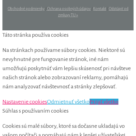
Obchodné podmienky
/
Ochrana osobných údajov
/
Kontakt
/
Odstúpiť od
zmluvy TU »
Táto stránka používa cookies
Na stránkach používame súbory cookies. Niektoré sú
nevyhnutné pre fungovanie stránok, iné nám
umožňujú poskytnúť vám lepšiu skúsenosť pri návšteve
našich stránok alebo zobrazovaní reklamy, pomáhajú
nám analyzovať návštevnosť a stránky zlepšovať.
Nastavenie cookies
Odmietnuť všetko
Prijať všetko
Súhlas s používaním cookies
Cookies sú malé súbory, ktoré sa dočasne ukladajú vo
vašom počítači a pomáhajú nám k lepšej užívateľskej