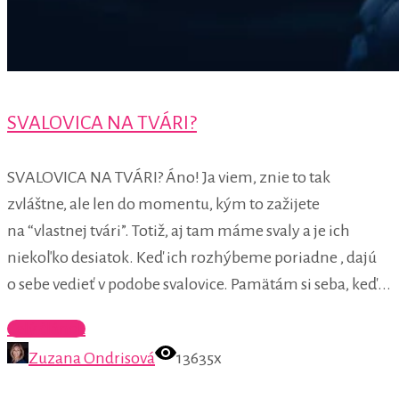
SVALOVICA NA TVÁRI?
SVALOVICA NA TVÁRI? Áno! Ja viem, znie to tak
zvláštne, ale len do momentu, kým to zažijete
na “vlastnej tvári”. Totiž, aj tam máme svaly a je ich
niekoľko desiatok. Keď ich rozhýbeme poriadne , dajú
o sebe vedieť v podobe svalovice. Pamätám si seba, keď...
Celý článok
Zuzana Ondrisová
13635x