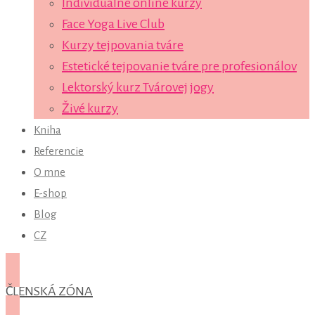
Individuálne online kurzy
Face Yoga Live Club
Kurzy tejpovania tváre
Estetické tejpovanie tváre pre profesionálov
Lektorský kurz Tvárovej jogy
Živé kurzy
Kniha
Referencie
O mne
E-shop
Blog
CZ
ČLENSKÁ ZÓNA