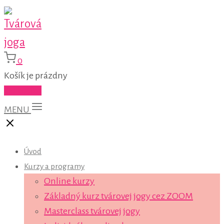
0
Košík je prázdny
Do košíka
MENU
Úvod
Kurzy a programy
Online kurzy
Základný kurz tvárovej jogy cez ZOOM
Masterclass tvárovej jogy