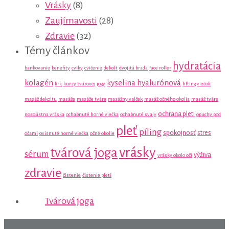
Vrásky
(8)
Zaujímavosti
(28)
Zdravie
(32)
Témy článkov
hydratácia
bankovanie
benefity
cviky
cvičenie
dekolt
dvojitá brada
face roller
kolagén
kyselina hyalurónová
krk
kurzy tvárovej jogy
lifting viečok
masáž dekoltu
masáže
masáže tváre
masážny valček
masáž očného okolia
masáž tváre
ochrana pleti
nosoústna vráska
ochabnuté horné viečka
ochabnuté svaly
opuchy pod
pleť
píling
spokojnosť
stres
očami
ovisnuté horné viečka
očné okolie
vrásky
tvárová joga
sérum
výživa
vrásky okolo očí
zdravie
čistenie
čistenie pleti
Tvárová joga