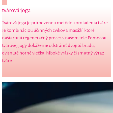
tvárová joga
Tvárová joga je prirodzenou metódou omladenia tváre.
Je kombináciou účinných cvikov a masáží, ktoré
naštartujú regeneračný proces v našom tele.Pomocou
tvárovej jogy dokážeme odstrániť dvojitú bradu,
ovisnuté horné viečka, hlboké vrásky či smutný výraz
tváre.