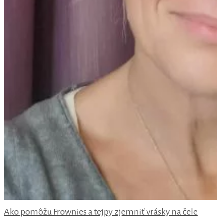
Ako pomôžu Frownies a tejpy zjemniť vrásky na čele