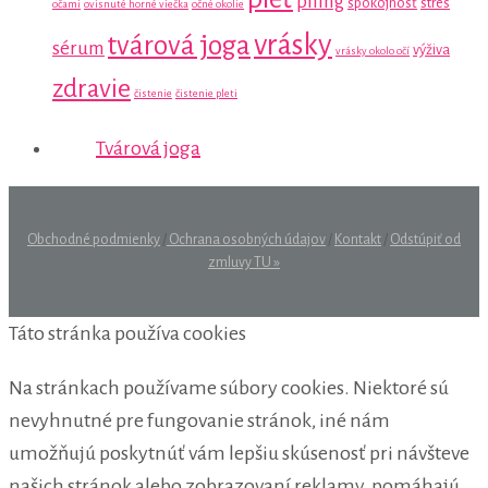
píling
spokojnosť
stres
očami
ovisnuté horné viečka
očné okolie
vrásky
tvárová joga
sérum
výživa
vrásky okolo očí
zdravie
čistenie
čistenie pleti
Tvárová joga
Obchodné podmienky
/
Ochrana osobných údajov
/
Kontakt
/
Odstúpiť od
zmluvy TU »
Táto stránka používa cookies
Na stránkach používame súbory cookies. Niektoré sú
nevyhnutné pre fungovanie stránok, iné nám
umožňujú poskytnúť vám lepšiu skúsenosť pri návšteve
našich stránok alebo zobrazovaní reklamy, pomáhajú