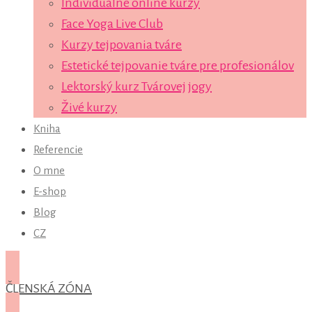
Individuálne online kurzy
Face Yoga Live Club
Kurzy tejpovania tváre
Estetické tejpovanie tváre pre profesionálov
Lektorský kurz Tvárovej jogy
Živé kurzy
Kniha
Referencie
O mne
E-shop
Blog
CZ
ČLENSKÁ ZÓNA