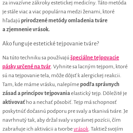
za invazívne zákroky estetickej medicíny. Táto metóda
je stále viac a viac populárna medzi ženami, ktoré
hľadajú
prirodzené metódy omladenia tváre
a zjemnenie vrások.
Ako funguje estetické tejpovanie tváre?
Na túto techniku sa používajú
špeciálne tejpovacie
pásky určené na tvár
. Vyhnite sa lacným tejpom, ktoré
sú na tejpovanie tela, môže dôjsť k alergickej reakcii.
Tam, kde máme vrásku, nalepíme
podľa správnych
zásad a princípov tejpovania
elastický tejp. Dôležité je
aktivovať
ho a nechať pôsobiť. Tejp má schopnosť
poskytnúť dočasnú podporu pre svaly a tkanivá tváre. Je
navrhnutý tak, aby držal svaly v správnej pozícii, čím
zabraňuje ich aktivácii a tvorbe
vrások
. Taktiež svojím