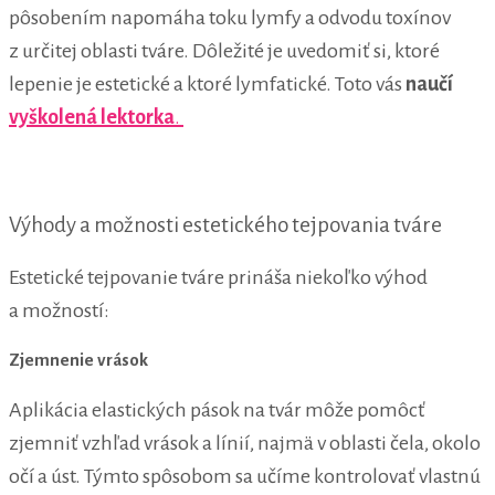
pôsobením napomáha toku lymfy a odvodu toxínov
z určitej oblasti tváre. Dôležité je uvedomiť si, ktoré
lepenie je estetické a ktoré lymfatické. Toto vás
naučí
vyškolená lektorka
.
Výhody a možnosti estetického tejpovania tváre
Estetické tejpovanie tváre prináša niekoľko výhod
a možností:
Zjemnenie vrások
Aplikácia elastických pások na tvár môže pomôcť
zjemniť vzhľad vrások a línií, najmä v oblasti čela, okolo
očí a úst. Týmto spôsobom sa učíme kontrolovať vlastnú