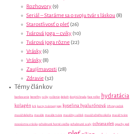
Rozhovory
(9)
Seriál – Staráme sa o svoju tvár s láskou
(8)
Starostlivosť o pleť
(26)
Tvárová joga – cviky
(10)
Tvárová joga rôzne
(22)
Vrásky
(6)
Vrásky
(8)
Zaujímavosti
(28)
Zdravie
(32)
Témy článkov
hydratácia
bankovanie
benefity
cviky
cvičenie
dekolt
dvojitá brada
face roller
kolagén
kyselina hyalurónová
krk
kurzy tvárovej jogy
lifting viečok
masáž dekoltu
masáže
masáže tváre
masážny valček
masáž očného okolia
masáž tváre
ochrana pleti
nosoústna vráska
ochabnuté horné viečka
ochabnuté svaly
opuchy pod
pleť