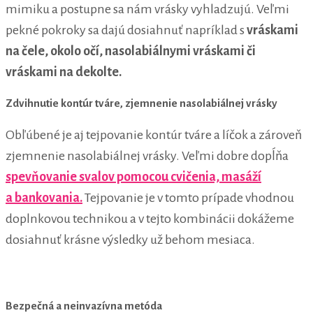
mimiku a postupne sa nám vrásky vyhladzujú. Veľmi
pekné pokroky sa dajú dosiahnuť napríklad s
vráskami
na čele, okolo očí, nasolabiálnymi vráskami či
vráskami na dekolte.
Zdvihnutie kontúr tváre, zjemnenie nasolabiálnej vrásky
Obľúbené je aj tejpovanie kontúr tváre a líčok a zároveň
zjemnenie nasolabiálnej vrásky. Veľmi dobre dopĺňa
spevňovanie svalov pomocou cvičenia, masáží
a bankovania.
Tejpovanie je v tomto prípade vhodnou
doplnkovou technikou a v tejto kombinácii dokážeme
dosiahnuť krásne výsledky už behom mesiaca.
Bezpečná a neinvazívna metóda