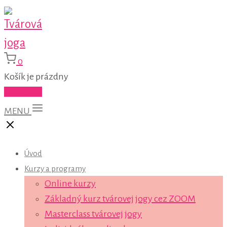
0
Košík je prázdny
Do košíka
MENU
Úvod
Kurzy a programy
Online kurzy
Základný kurz tvárovej jogy cez ZOOM
Masterclass tvárovej jogy