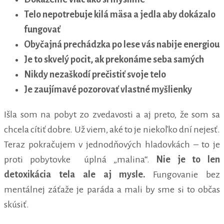
Telo nepotrebuje kilá mäsa a jedla aby dokázalo
fungovať
Obyčajná prechádzka po lese vás nabije energiou
Je to skvelý pocit, ak prekonáme seba samých
Nikdy nezaškodí prečistiť svoje telo
Je zaujímavé pozorovať vlastné myšlienky
Išla som na pobyt zo zvedavosti a aj preto, že som sa
chcela cítiť dobre. Už viem, aké to je niekoľko dní nejesť.
Teraz pokračujem v jednodňových hladovkách – to je
proti pobytovke úplná „malina“.
Nie je to len
detoxikácia tela ale aj mysle.
Fungovanie bez
mentálnej záťaže je paráda a mali by sme si to občas
skúsiť.