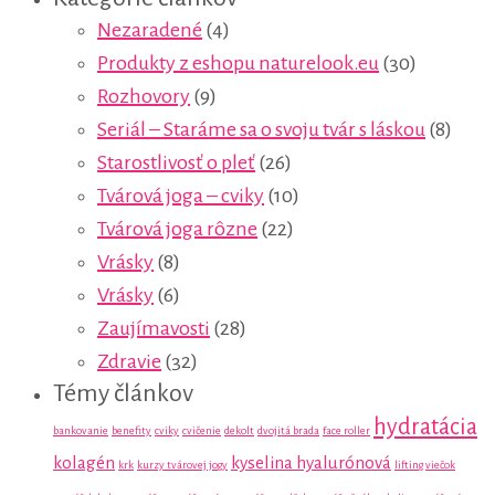
Nezaradené
(4)
Produkty z eshopu naturelook.eu
(30)
Rozhovory
(9)
Seriál – Staráme sa o svoju tvár s láskou
(8)
Starostlivosť o pleť
(26)
Tvárová joga – cviky
(10)
Tvárová joga rôzne
(22)
Vrásky
(8)
Vrásky
(6)
Zaujímavosti
(28)
Zdravie
(32)
Témy článkov
hydratácia
bankovanie
benefity
cviky
cvičenie
dekolt
dvojitá brada
face roller
kolagén
kyselina hyalurónová
krk
kurzy tvárovej jogy
lifting viečok