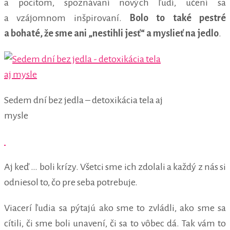
a pocitom, spoznávaní nových ľudí, učení sa
a vzájomnom inšpirovaní.
Bolo to také pestré
a bohaté, že sme ani „nestihli jesť“ a myslieť na jedlo
.
Sedem dní bez jedla – detoxikácia tela aj
mysle
Aj keď … boli krízy. Všetci sme ich zdolali a každý z nás si
odniesol to, čo pre seba potrebuje.
Viacerí ľudia sa pýtajú ako sme to zvládli, ako sme sa
cítili, či sme boli unavení, či sa to vôbec dá. Tak vám to