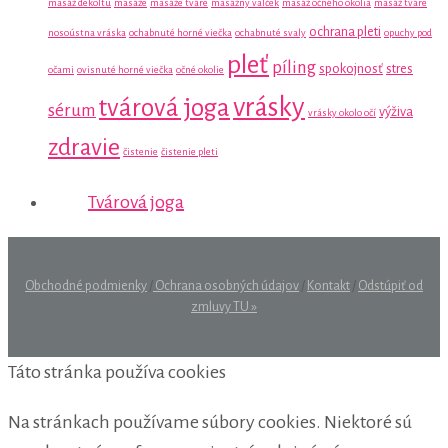
masáž dekoltu
masáže
masáže tváre
masážny valček
masáž očného okolia
masáž tváre
ochrana pleti
nosoústna vráska
ochabnuté horné viečka
ochabnuté svaly
opuchy pod
pleť
píling
spokojnosť
stres
očami
ovisnuté horné viečka
očné okolie
vrásky
tvárová joga
sérum
výživa
vrásky okolo očí
zdravie
čistenie
čistenie pleti
Tvárová joga
Obchodné podmienky
/
Ochrana osobných údajov
/
Kontakt
/
Odstúpiť od
zmluvy TU »
Táto stránka používa cookies
Na stránkach používame súbory cookies. Niektoré sú