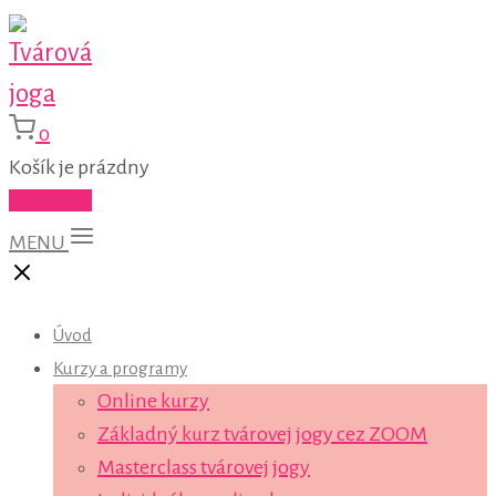
0
Košík je prázdny
Do košíka
MENU
Úvod
Kurzy a programy
Online kurzy
Základný kurz tvárovej jogy cez ZOOM
Masterclass tvárovej jogy