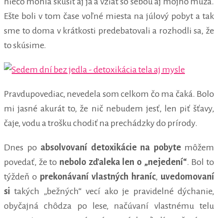
niečo mohla skúsiť aj ja a vziať so sebou aj môjho muža.
Ešte boli v tom čase voľné miesta na júlový pobyt a tak
sme to doma v krátkosti predebatovali a rozhodli sa, že
to skúsime.
Pravdupovediac, nevedela som celkom čo ma čaká. Bolo
mi jasné akurát to, že nič nebudem jesť, len piť šťavy,
čaje, vodu a trošku chodiť na prechádzky do prírody.
Dnes po
absolvovaní detoxikácie na pobyte
môžem
povedať, že to
nebolo zďaleka len o „nejedení“
. Bol to
týždeň o
prekonávaní vlastných hraníc
,
uvedomovaní
si
takých „bežných“ vecí ako je pravidelné dýchanie,
obyčajná chôdza po lese, načúvaní vlastnému telu