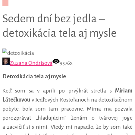
Sedem dní bez jedla –
detoxikácia tela aj mysle
Zuzana Ondrisová
9576x
Detoxikácia tela aj mysle
Keď som sa v apríli po prvýkrát stretla s
Miriam
Látečkovou
v Jedľových Kostoľanoch na detoxikačnom
pobyte, bola som tam pracovne. Mima ma pozvala
porozprávať „hladujúcim“ ženám o tvárovej joge
a zacvičiť si s nimi. Vtedy mi napadlo, že by som také