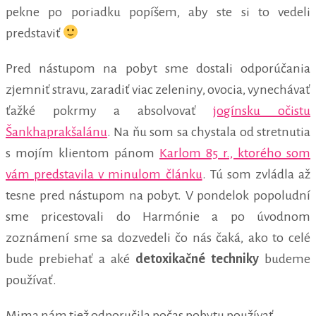
pekne po poriadku popíšem, aby ste si to vedeli
predstaviť
Pred nástupom na pobyt sme dostali odporúčania
zjemniť stravu, zaradiť viac zeleniny, ovocia, vynechávať
ťažké pokrmy a absolvovať
jogínsku očistu
Šankhaprakšalánu
. Na ňu som sa chystala od stretnutia
s mojím klientom pánom
Karlom 85 r., ktorého som
vám predstavila v minulom článku
. Tú som zvládla až
tesne pred nástupom na pobyt. V pondelok popoludní
sme pricestovali do Harmónie a po úvodnom
zoznámení sme sa dozvedeli čo nás čaká, ako to celé
bude prebiehať a aké
detoxikačné techniky
budeme
používať.
Mima nám tiež odporučila počas pobytu používať