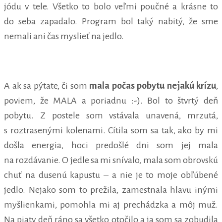
jódu v tele. Všetko to bolo veľmi poučné a krásne to
do seba zapadalo. Program bol taký nabitý, že sme
nemali ani čas myslieť na jedlo.
A ak sa pýtate, či som
mala počas pobytu nejakú krízu
,
poviem, že MALA a poriadnu :-). Bol to štvrtý deň
pobytu. Z postele som vstávala unavená, mrzutá,
s roztrasenými kolenami. Cítila som sa tak, ako by mi
došla energia, hoci predošlé dni som jej mala
na rozdávanie. O jedle sa mi snívalo, mala som obrovskú
chuť na dusenú kapustu – a nie je to moje obľúbené
jedlo. Nejako som to prežila, zamestnala hlavu inými
myšlienkami, pomohla mi aj prechádzka a môj muž.
Na piaty deň ráno sa všetko otočilo a ja som sa zobudila