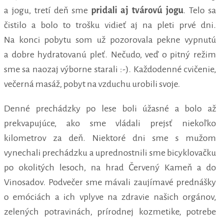
a jogu, tretí deň sme
pridali aj tvárovú jogu
. Telo sa
čistilo a bolo to trošku vidieť aj na pleti prvé dni.
Na konci pobytu som už pozorovala pekne vypnutú
a dobre hydratovanú pleť. Nečudo, veď o pitný režim
sme sa naozaj výborne starali :-). Každodenné cvičenie,
večerná masáž, pobyt na vzduchu urobili svoje.
Denné prechádzky po lese boli úžasné a bolo až
prekvapujúce, ako sme vládali prejsť niekoľko
kilometrov za deň. Niektoré dni sme s mužom
vynechali prechádzku a uprednostnili sme bicyklovačku
po okolitých lesoch, na hrad Červený Kameň a do
Vinosadov. Podvečer sme mávali zaujímavé prednášky
o emóciách a ich vplyve na zdravie našich orgánov,
zelených potravinách, prírodnej kozmetike, potrebe