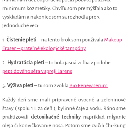
minimum kozmetiky. Chvíľu som premýšľala ako to
vyskladám a nakoniec som sa rozhodla pre 3
jednoduché veci:
1.
Čistenie pleti
– na tento krok som používala
Makeup
Eraser – prateľné ekologické tampóny
2.
Hydratácia pleti
– to bola jasná voľba v podobe
peptidového séra v spreji Larens
3.
Výživa pleti
– tu som zvolila
Bio Renew serum
Každý deň sme mali pripravené ovocné a zeleninové
šťavy ( spolu 1 L za deň ), bylinné čaje a vodu. Ráno sme
praktizovali
detoxikačné techniky
napríklad mĺganie
oleja či konvičkovanie nosa. Potom sme cvičili čhi-kung