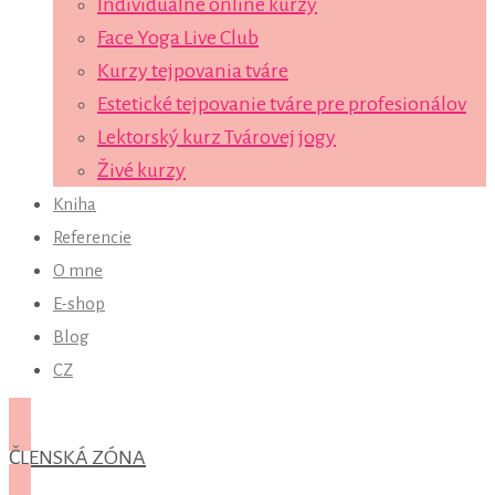
Individuálne online kurzy
Face Yoga Live Club
Kurzy tejpovania tváre
Estetické tejpovanie tváre pre profesionálov
Lektorský kurz Tvárovej jogy
Živé kurzy
Kniha
Referencie
O mne
E-shop
Blog
CZ
ČLENSKÁ ZÓNA