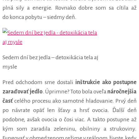
plná sily a energie. Rovnako dobre som sa cítila až
do konca pobytu – siedmy deň.
Sedem dní bez jedla – detoxikácia tela aj
mysle
Pred odchodom sme dostali
inštrukcie ako postupne
zaraďovať jedlo
. Úprimne? Toto bola oveľa
náročnejšia
časť
celého procesu ako samotné hladovanie. Prvý deň
po návrate opäť len šťavy a hrsť ovocia. Ďalší deň
podobne, avšak ovocia o čosi viac. A takto postupne až
kým som zaradila zeleninu, obilniny a strukoviny.
Fungovať v obmedzenom režime v reálnom živote, kedy