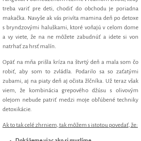
treba variť pre deti, chodiť do obchodu je poriadna
makačka. Navyše ak vás privíta mamina deň po detoxe
s bryndzovými haluškami, ktoré voňajú v celom dome
a vy viete, že na ne môžete zabudnúť a idete si von
natrhať za hrsť malín.
Opäť na mňa prišla kríza na štvrtý deň a mala som čo
robiť, aby som to zvládla. Podarilo sa so zaťatými
zubami, aj na piaty deň aj očista žlčníka. Už teraz však
viem, že kombinácia grepového džúsu s olivovým
olejom nebude patriť medzi moje obľúbené techniky
detoxikácie.
Ak to tak celé zhrniem, tak môžem s istotou povedať, že:
Dokážeme viac ako si myslíme