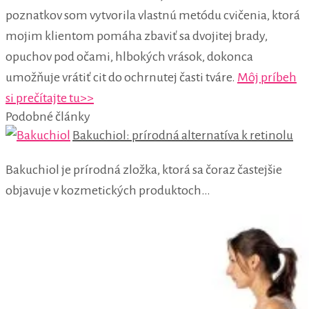
poznatkov som vytvorila vlastnú metódu cvičenia, ktorá
mojim klientom pomáha zbaviť sa dvojitej brady,
opuchov pod očami, hlbokých vrások, dokonca
umožňuje vrátiť cit do ochrnutej časti tváre.
Môj príbeh
si prečítajte tu>>
Podobné články
Bakuchiol: prírodná alternatíva k retinolu
Bakuchiol je prírodná zložka, ktorá sa čoraz častejšie
objavuje v kozmetických produktoch…